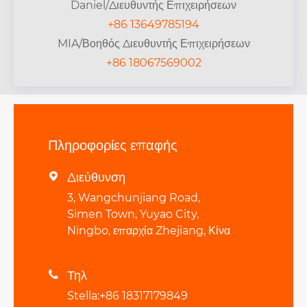
Daniel/Διευθυντής Επιχειρήσεων
+86 13649785194
MIA/Βοηθός Διευθυντής Επιχειρήσεων
+86 18067569002
Πληροφορίες επαφής
Διεύθυνση

3, Wangchunjiang Road,
Simen Town, Yuyao City,
Ningbo, επαρχία Zhejiang, Κίνα
Τηλ

Stella:+86 18317179849