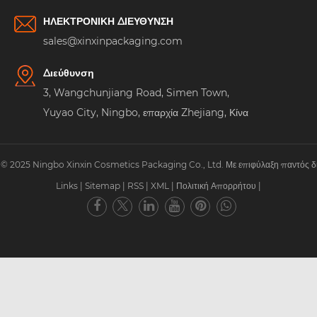
ΗΛΕΚΤΡΟΝΙΚΗ ΔΙΕΥΘΥΝΣΗ
sales@xinxinpackaging.com
Διεύθυνση
3, Wangchunjiang Road, Simen Town,
Yuyao City, Ningbo, επαρχία Zhejiang, Κίνα
© 2025 Ningbo Xinxin Cosmetics Packaging Co., Ltd. Με επιφύλαξη παντός δ
Links
|
Sitemap
|
RSS
|
XML
|
Πολιτική Απορρήτου
|