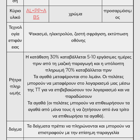
ση
Κύριο
AL+PP+A
προσαρμόσιμ
χρώμα
υλικό
BS
ος
Τεχνολ
ογία
Ψεκασμό, ηλεκτρολύο, ζεστή σφράγιση, εκτύπωση
επιφάν
οθόνης
ειας
Η κατάθεση 30% καταβάλλεται 5-10 εργάσιμες ημέρες
πριν από τη μαζική παραγωγή και η υπόλοιπη
πληρωμή 70% καταβάλλεται πριν
Τα αγαθά μεταφέρονται στο λιμάνι. Οι πελάτες
Ρήτρα
μπορούν να μεταφέρουν στο λογαριασμό μας μέσω
πληρ
της TT για να επιβεβαιώσουν τον λογαριασμό και να
ωμής
παραδώσουν
Τα αγαθά (οι πελάτες μπορούν να επιθεωρήσουν τα
αγαθά από μόνα τους ή να ζητήσουν από ένα τρίτο
να επιθεωρήσει τα αγαθά).
Τα δείγματα πρέπει να πληρώνονται και μπορούν να
δείγμα
επιστραφούν με την επίσημη παραγγελία