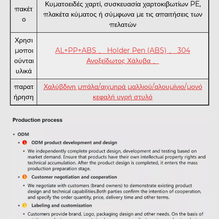
Κυματοειδές χαρτί, συσκευασία χαρτοκιβωτίων PE,
πακέτ
πλακέτα κύματος ή σύμφωνα με τις απαιτήσεις των
ο
πελατών
Χρησι
μοποι
AL+PP+ABS 、 Holder Pen (ABS) 、 304
ούνται
Ανοξείδωτος Χάλυβα 、
υλικά
παρατ
Χαλύβδινη μπάλα/αιχμηρά μαλλιού/αλουμίνιο/μονό
ήρηση
κεφαλή υγρή στυλό