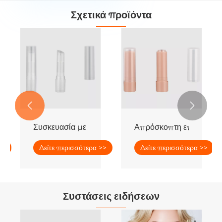
Σχετικά προϊόντα
ν χρήσεων


ραγιόν με συσκευασία πολλαπλών χρήσεων
Συσκευασία με απρόσκοπτο γωνιακό κραγιόν
Απρόσκοπτη επίπεδη συ
>>
Δείτε περισσότερα >>
Δείτε περισσότερα >>
Συστάσεις ειδήσεων