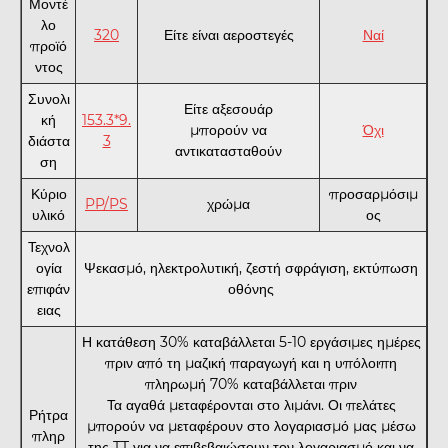
Μοντέ
λο
320
Είτε είναι αεροστεγές
Ναί
προϊό
ντος
Συνολι
Είτε αξεσουάρ
κή
153.3*9.
μπορούν να
Όχι
διάστα
3
αντικατασταθούν
ση
Κύριο
προσαρμόσιμ
PP/PS
χρώμα
υλικό
ος
Τεχνολ
ογία
Ψεκασμό, ηλεκτρολυτική, ζεστή σφράγιση, εκτύπωση
επιφάν
οθόνης
ειας
Η κατάθεση 30% καταβάλλεται 5-10 εργάσιμες ημέρες
πριν από τη μαζική παραγωγή και η υπόλοιπη
πληρωμή 70% καταβάλλεται πριν
Τα αγαθά μεταφέρονται στο λιμάνι. Οι πελάτες
Ρήτρα
μπορούν να μεταφέρουν στο λογαριασμό μας μέσω
πληρ
της TT για να επιβεβαιώσουν τον λογαριασμό και να