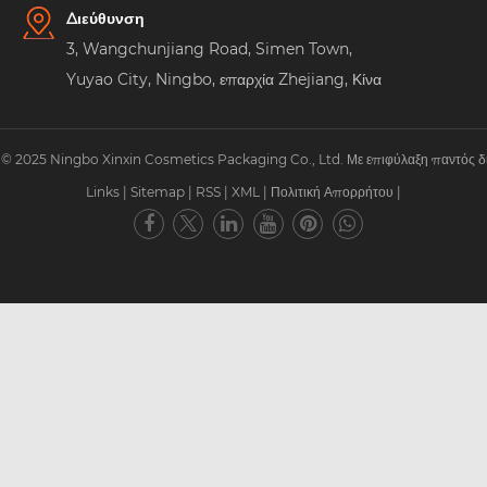
Διεύθυνση
3, Wangchunjiang Road, Simen Town,
Yuyao City, Ningbo, επαρχία Zhejiang, Κίνα
© 2025 Ningbo Xinxin Cosmetics Packaging Co., Ltd. Με επιφύλαξη παντός δ
Links
|
Sitemap
|
RSS
|
XML
|
Πολιτική Απορρήτου
|