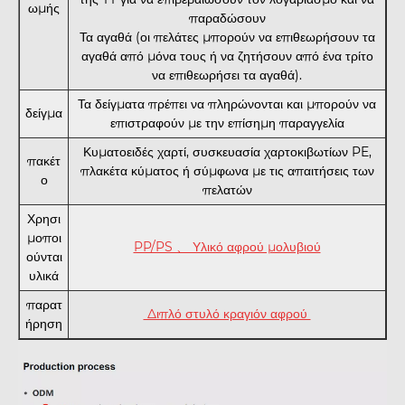
ωμής
παραδώσουν
Τα αγαθά (οι πελάτες μπορούν να επιθεωρήσουν τα
αγαθά από μόνα τους ή να ζητήσουν από ένα τρίτο
να επιθεωρήσει τα αγαθά).
Τα δείγματα πρέπει να πληρώνονται και μπορούν να
δείγμα
επιστραφούν με την επίσημη παραγγελία
Κυματοειδές χαρτί, συσκευασία χαρτοκιβωτίων PE,
πακέτ
πλακέτα κύματος ή σύμφωνα με τις απαιτήσεις των
ο
πελατών
Χρησι
μοποι
PP/PS 、 Υλικό αφρού μολυβιού
ούνται
υλικά
παρατ
Διπλό στυλό κραγιόν αφρού
ήρηση