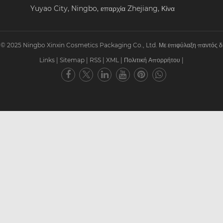
Yuyao City, Ningbo, επαρχία Zhejiang, Κίνα
© 2025 Ningbo Xinxin Cosmetics Packaging Co., Ltd. Με επιφύλαξη παντός δ
Links
|
Sitemap
|
RSS
|
XML
|
Πολιτική Απορρήτου
|