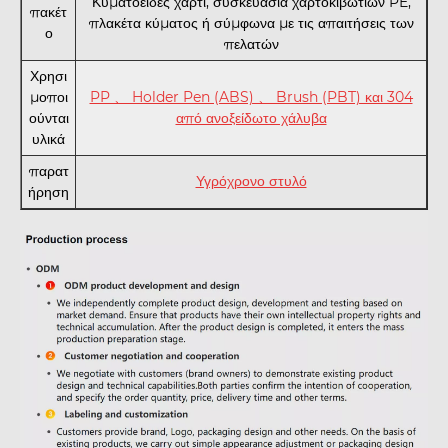
Κυματοειδές χαρτί, συσκευασία χαρτοκιβωτίων PE,
πακέτ
πλακέτα κύματος ή σύμφωνα με τις απαιτήσεις των
ο
πελατών
Χρησι
μοποι
PP 、 Holder Pen (ABS) 、 Brush (PBT) και 304
ούνται
από ανοξείδωτο χάλυβα
υλικά
παρατ
Υγρόχρονο στυλό
ήρηση