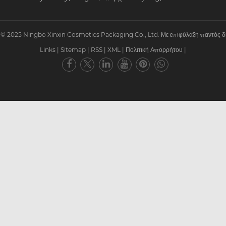
© 2025 Ningbo Xinxin Cosmetics Packaging Co., Ltd. Με επιφύλαξη παντός δ
Links
|
Sitemap
|
RSS
|
XML
|
Πολιτική Απορρήτου
|