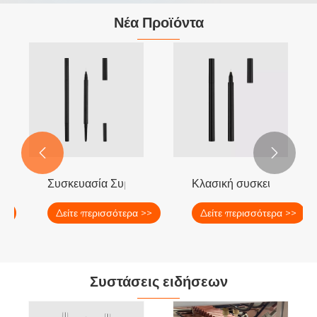
Νέα Προϊόντα
ρτσας


κτής ή συσκευασία επένδυσης φρυδιών
Συσκευασία Συμβουλές Μικρών Μικρών Λειτουργιών
Κλασική συσκευασία υγρ
>>
Δείτε περισσότερα >>
Δείτε περισσότερα >>
Συστάσεις ειδήσεων