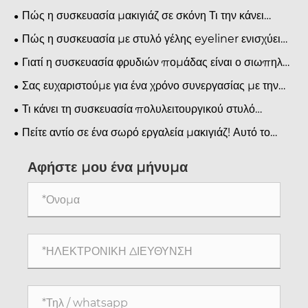
Πώς η συσκευασία μακιγιάζ σε σκόνη Τι την κάνει
απαραίτητη και γιατί έχει σημασία στη σύγχρονη
Πώς η συσκευασία με στυλό γέλης eyeliner ενισχύει
βιομηχανία καλλυντικών
την ελκυστικότητα των προϊόντων ομορφιάς;
Γιατί η συσκευασία φρυδιών πομάδας είναι ο σιωπηλός
ήρωας της επωνυμίας σας;
Σας ευχαριστούμε για ένα χρόνο συνεργασίας με την
Xinxin Packaging.
Τι κάνει τη συσκευασία πολυλειτουργικού στυλό
φρυδιών απαραίτητη για τις επωνυμίες ομορφιάς;
Πείτε αντίο σε ένα σωρό εργαλεία μακιγιάζ! Αυτό το
μολύβι φρυδιών και η βούρτσα περιγράμματος διπλού
άκρου επιτρέπουν ακόμη και σε αρχάριους να
Αφήστε μου ένα μήνυμα
αποκτήσουν φυσικά καθορισμένα φρύδια.