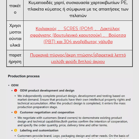
Κυματοειδές χαρτί, συσκευασία χαρτοκιβωτίων PE,
πακέτ
πλακέτα κύματος ή σύμφωνα με τις απαιτήσεις των
ο
πελατών
Χρησι
Κοιλιακούς 、 SCRES (POM) 、 Δακτύλιος
μοποι
σφράγισης (βουτυλενικό καουτσούκ) 、 Βούρτσα
ούνται
(PBT) και 304 ανοξείδωτος χάλυβα
υλικά
παρατ
Πυρκαγιά πύργος/άκρη πτώσης/εξαιρετικά λεπτό
ήρηση
μολύβι φρύδι διπλού άκρου