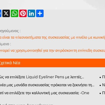
Facebook
X
WhatsApp
Pinterest
LinkedIn
Share
ηγούμενος :
α είναι τα πλεονεκτήματα της συσκευασίας με πινέλο με κωνική
μενο :
μπορεί να χρησιμοποιηθεί για την απρόσκοπτη επίπεδη συσκευ
Σχετικά Νέα
ς να επιλέξετε Liquid Eyeliner Pens με λεπτές
Π
βουλές βούρτσας;
πιν
νέα μας μονάδα συσκευασίας πρόκειται να ξεκινήσει τη
Ν
ουργία της.
Br
ατί να επιλέξετε την καλλυντική μας συσκευασία; -One
Π
κα