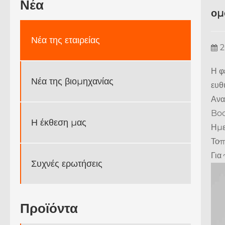
Νέα
ομ
Νέα της εταιρείας
2
Η φ
Νέα της βιομηχανίας
ευθ
Ανα
Boo
Η έκθεση μας
Ημε
Τοπ
Για
Συχνές ερωτήσεις
Προϊόντα