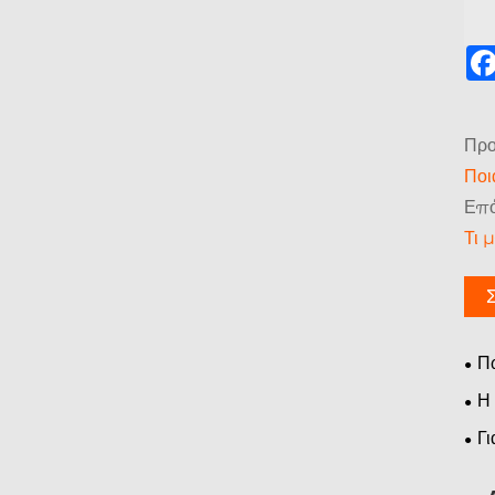
Προ
Ποι
Επό
Τι 
Πώ
συμ
Η 
λειτ
Γι