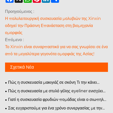
Προηγούμενος :
Η πολυλειτουργική συσκευασία μολυβιών της Xinxin
οδηγεί την Πράσινη Επανάσταση στη βιομηχανία
ομορφιάς
Επόμενο :
Το Xinxin είναι συναρπαστικό για να σας γνωρίσει σε ένα
από τα μεγαλύτερα γεγονότα ομορφιάς της Ασίας!
Σχετικά Νέα
Πώς η συσκευασία μακιγιάζ σε σκόνη Τι την κάνει
απαραίτητη και γιατί έχει σημασία στη σύγχρονη
Πώς η συσκευασία με στυλό γέλης eyeliner ενισχύει
βιομηχανία καλλυντικών
την ελκυστικότητα των προϊόντων ομορφιάς;
Γιατί η συσκευασία φρυδιών πομάδας είναι ο σιωπηλός
ήρωας της επωνυμίας σας;
Σας ευχαριστούμε για ένα χρόνο συνεργασίας με την