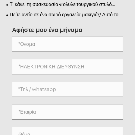
Xinxin Packaging.
Τι κάνει τη συσκευασία πολυλειτουργικού στυλό
φρυδιών απαραίτητη για τις επωνυμίες ομορφιάς;
Πείτε αντίο σε ένα σωρό εργαλεία μακιγιάζ! Αυτό το
μολύβι φρυδιών και η βούρτσα περιγράμματος διπλού
άκρου επιτρέπουν ακόμη και σε αρχάριους να
Αφήστε μου ένα μήνυμα
αποκτήσουν φυσικά καθορισμένα φρύδια.