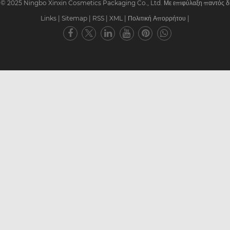
© 2025 Ningbo Xinxin Cosmetics Packaging Co., Ltd. Με επιφύλαξη παντός δ
Links
|
Sitemap
|
RSS
|
XML
|
Πολιτική Απορρήτου
|