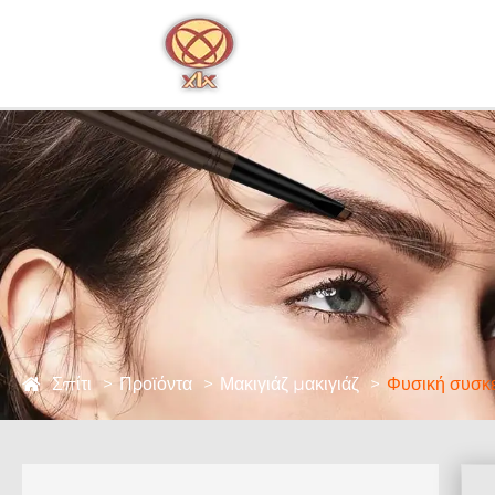
Σπίτι
Προϊόντα
Μακιγιάζ μακιγιάζ
Φυσική συσκε