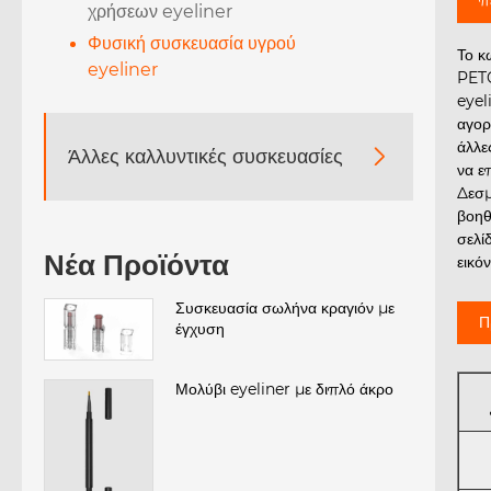
χρήσεων eyeliner
Φυσική συσκευασία υγρού
Το κ
eyeliner
PETG
eyel
αγορ
άλλε
Άλλες καλλυντικές συσκευασίες

να ε
Δεσμ
βοηθ
σελί
Νέα Προϊόντα
εικό
Συσκευασία σωλήνα κραγιόν με
Π
έγχυση
Μολύβι eyeliner με διπλό άκρο