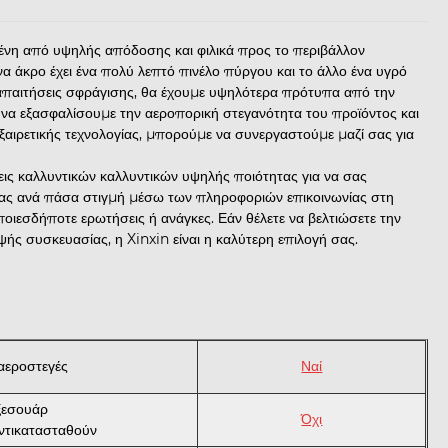
ένη από υψηλής απόδοσης και φιλικά προς το περιβάλλον
να άκρο έχει ένα πολύ λεπτό πινέλο πύργου και το άλλο ένα υγρό
 απαιτήσεις σφράγισης, θα έχουμε υψηλότερα πρότυπα από την
ια να εξασφαλίσουμε την αεροπορική στεγανότητα του προϊόντος και
εξαιρετικής τεχνολογίας, μπορούμε να συνεργαστούμε μαζί σας για
ς καλλυντικών καλλυντικών υψηλής ποιότητας για να σας
μας ανά πάσα στιγμή μέσω των πληροφοριών επικοινωνίας στη
οιεσδήποτε ερωτήσεις ή ανάγκες. Εάν θέλετε να βελτιώσετε την
ψής συσκευασίας, η Xinxin είναι η καλύτερη επιλογή σας.
ι αεροστεγές
Ναί
ξεσουάρ
Όχι
ντικατασταθούν