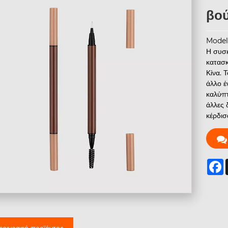
βού
Model
Η συσκ
κατασκ
Κίνα. 
άλλο έ
καλύπτ
άλλες 
κέρδισ
F
εριγραφή προϊόντος