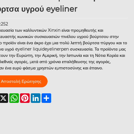
ρτσα υγρού eyeliner
:252
ευασία των καλλυντικών Xinxin είναι προμηθευτής και
ευαστής κωνικών συσκευασιών πινέλου υγρού βούρτσου στην
Το προϊόν είναι ένα άκρο έχει μια πολύ λεπτή βούρτσα πύργου και το
να υγρό eyeliner liquideyelinerpen συσκευασία. Τα προϊόντα μας
ουν την Ευρώπη, την Αμερική, την Ιαπωνία και τη Νότια Κορέα και
διεθνείς αγορές, μετά από χρόνια επαλήθευσης της αγοράς,
αν ένα ευρύ φάσμα χρηστών εμπιστοσύνης και έπαινο.
Αποστολή Ερώτησης
acebook
X
WhatsApp
Pinterest
LinkedIn
Share