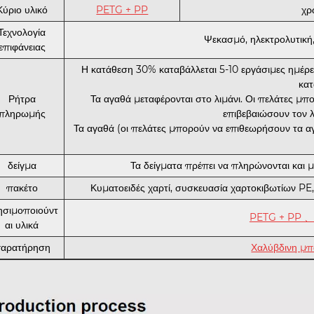
Κύριο υλικό
PETG + PP
χρ
Τεχνολογία
Ψεκασμό, ηλεκτρολυτική
επιφάνειας
Η κατάθεση 30% καταβάλλεται 5-10 εργάσιμες ημέρ
κατ
Ρήτρα
Τα αγαθά μεταφέρονται στο λιμάνι. Οι πελάτες μ
πληρωμής
επιβεβαιώσουν τον 
Τα αγαθά (οι πελάτες μπορούν να επιθεωρήσουν τα α
δείγμα
Τα δείγματα πρέπει να πληρώνονται και
πακέτο
Κυματοειδές χαρτί, συσκευασία χαρτοκιβωτίων PE
ησιμοποιούντ
PETG + PP 、 
αι υλικά
αρατήρηση
Χαλύβδινη μπ