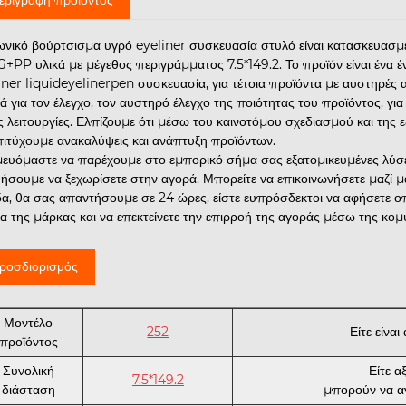
ωνικό βούρτσισμα υγρό eyeliner συσκευασία στυλό είναι κατασκευασμ
+PP υλικά με μέγεθος περιγράμματος 7.5*149.2. Το προϊόν είναι ένα έ
iner liquideyelinerpen συσκευασία, για τέτοια προϊόντα με αυστηρές
ά για τον έλεγχο, τον αυστηρό έλεγχο της ποιότητας του προϊόντος, γ
ς λειτουργίες. Ελπίζουμε ότι μέσω του καινοτόμου σχεδιασμού και της 
πιτύχουμε ανακαλύψεις και ανάπτυξη προϊόντων.
ευόμαστε να παρέχουμε στο εμπορικό σήμα σας εξατομικευμένες λύσει
ήσουμε να ξεχωρίσετε στην αγορά. Μπορείτε να επικοινωνήσετε μαζί 
δα, θα σας απαντήσουμε σε 24 ώρες, είστε ευπρόσδεκτοι να αφήσετε οπ
να της μάρκας και να επεκτείνετε την επιρροή της αγοράς μέσω της κομ
ροσδιορισμός
Μοντέλο
252
Είτε είνα
προϊόντος
Συνολική
Είτε α
7.5*149.2
διάσταση
μπορούν να α