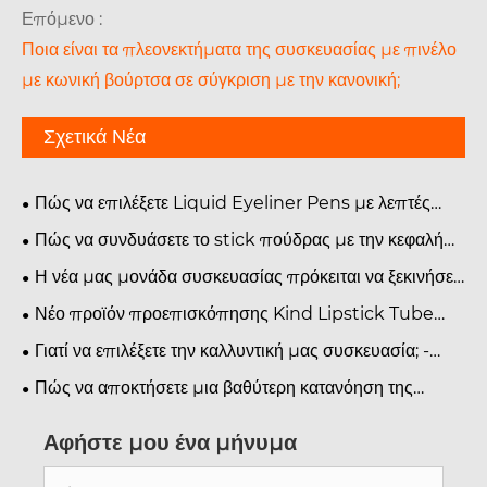
Επόμενο :
Ποια είναι τα πλεονεκτήματα της συσκευασίας με πινέλο
με κωνική βούρτσα σε σύγκριση με την κανονική;
Σχετικά Νέα
Πώς να επιλέξετε Liquid Eyeliner Pens με λεπτές
συμβουλές βούρτσας;
Πώς να συνδυάσετε το stick πούδρας με την κεφαλή
του πινέλου για μέγιστη απόδοση;
Η νέα μας μονάδα συσκευασίας πρόκειται να ξεκινήσει
τη λειτουργία της.
Νέο προϊόν προεπισκόπησης Kind Lipstick Tube
with Brush-Tip Powder Stick Packaging
Γιατί να επιλέξετε την καλλυντική μας συσκευασία; -
One
Πώς να αποκτήσετε μια βαθύτερη κατανόηση της
εκτύπωσης καλλυντικών συσκευασιών μας;
Αφήστε μου ένα μήνυμα