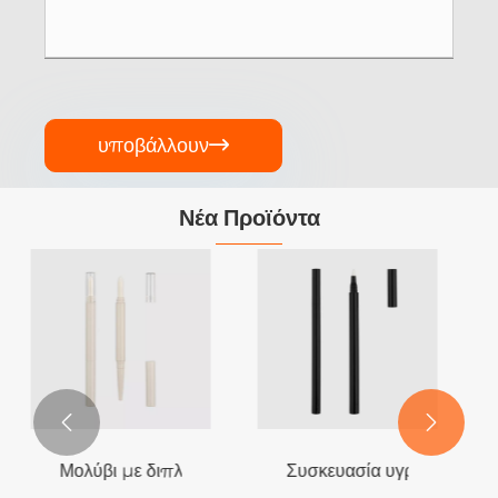
υποβάλλουν

Νέα Προϊόντα


Μολύβι με διπλό τέλους με συσκευασία σπόρου
Συσκευασία υγρού επένδ