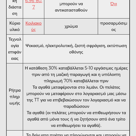
κή
6.96*80.
μπορούν να
Όχι
διάστα
7
αντικατασταθούν
ση
Κύριο
Κοιλιακο
προσαρμόσιμ
χρώμα
υλικό
ύς
ος
Τεχνολ
ογία
Ψεκασμό, ηλεκτρολυτική, ζεστή σφράγιση, εκτύπωση
επιφάν
οθόνης
ειας
Η κατάθεση 30% καταβάλλεται 5-10 εργάσιμες ημέρες
πριν από τη μαζική παραγωγή και η υπόλοιπη
πληρωμή 70% καταβάλλεται πριν
Τα αγαθά μεταφέρονται στο λιμάνι. Οι πελάτες
Ρήτρα
μπορούν να μεταφέρουν στο λογαριασμό μας μέσω
πληρ
της TT για να επιβεβαιώσουν τον λογαριασμό και να
ωμής
παραδώσουν
Τα αγαθά (οι πελάτες μπορούν να επιθεωρήσουν τα
αγαθά από μόνα τους ή να ζητήσουν από ένα τρίτο
να επιθεωρήσει τα αγαθά).
Τα δείγματα πρέπει να πληρώνονται και μπορούν να