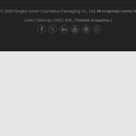
© 2025 Ningbo Xinxin Cosmetics Packaging Co., Ltd. Με επιφύλαξη παντός δ
Links
|
Sitemap
|
RSS
|
XML
|
Πολιτική Απορρήτου
|