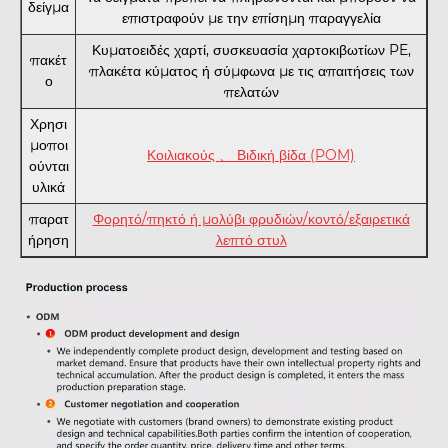
δείγμα
επιστραφούν με την επίσημη παραγγελία
Κυματοειδές χαρτί, συσκευασία χαρτοκιβωτίων PE,
πακέτ
πλακέτα κύματος ή σύμφωνα με τις απαιτήσεις των
ο
πελατών
Χρησι
μοποι
Κοιλιακούς 、 Βιδική βίδα (POM)
ούνται
υλικά
παρατ
Φορητό/πηκτό ή μολύβι φρυδιών/κοντό/εξαιρετικά
ήρηση
λεπτό στυλ