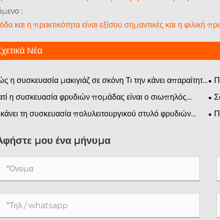
μενο :
όδα και η πρακτικότητα είναι εξίσου σημαντικές και η φιλική π
Σχετικά Νέα
ς η συσκευασία μακιγιάζ σε σκόνη Τι την κάνει απαραίτητη
Π
 γιατί έχει σημασία στη σύγχρονη βιομηχανία καλλυντικών
ελκ
ατί η συσκευασία φρυδιών πομάδας είναι ο σιωπηλός
Σ
ας της επωνυμίας σας;
Pa
 κάνει τη συσκευασία πολυλειτουργικού στυλό φρυδιών
Π
ραίτητη για τις επωνυμίες ομορφιάς;
φρυ
επι
Αφήστε μου ένα μήνυμα
καθ