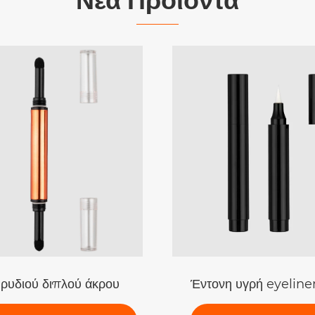
Έντονη υγρή eyeliner με βαμβακερά φτερά με συσκ
Καθαρίστε 