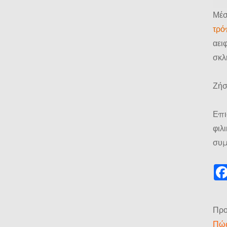
Μέσ
τρό
αει
σκλ
Ζήσ
Επι
φιλ
συμ
Προ
Πώς