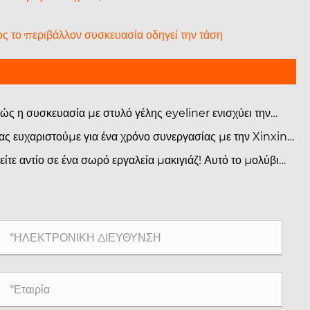
ρος το περιβάλλον συσκευασία οδηγεί την τάση
ώς η συσκευασία με στυλό γέλης eyeliner ενισχύει την
υστικότητα των προϊόντων ομορφιάς;
ας ευχαριστούμε για ένα χρόνο συνεργασίας με την Xinxin
ckaging.
είτε αντίο σε ένα σωρό εργαλεία μακιγιάζ! Αυτό το μολύβι
διών και η βούρτσα περιγράμματος διπλού άκρου
τρέπουν ακόμη και σε αρχάριους να αποκτήσουν φυσικά
ορισμένα φρύδια.