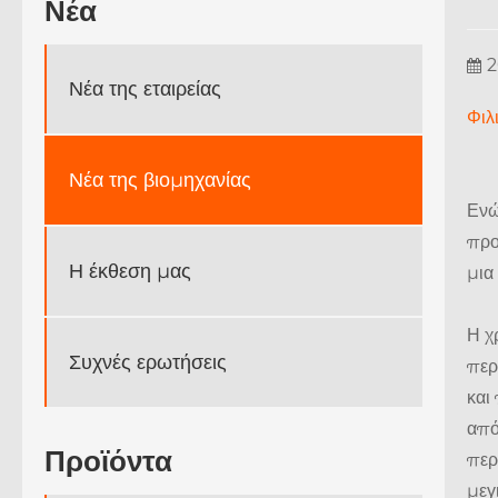
Νέα
2
Νέα της εταιρείας
Φιλ
Νέα της βιομηχανίας
Ενώ
προ
Η έκθεση μας
μια
Η χ
Συχνές ερωτήσεις
περ
και
από
Προϊόντα
περ
μεγ