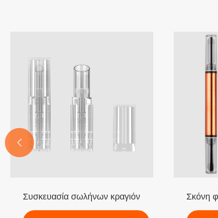

γιόν με διαφανή έγχυση
Σκόνη φρυδιού διπλού άκρου