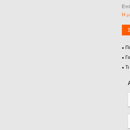
Επό
Η μ
Πώ
και
Γι
ήρω
Τι
απα